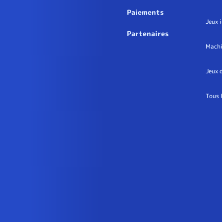
Paiements
Jeux 
Partenaires
Machi
Jeux 
Tous 