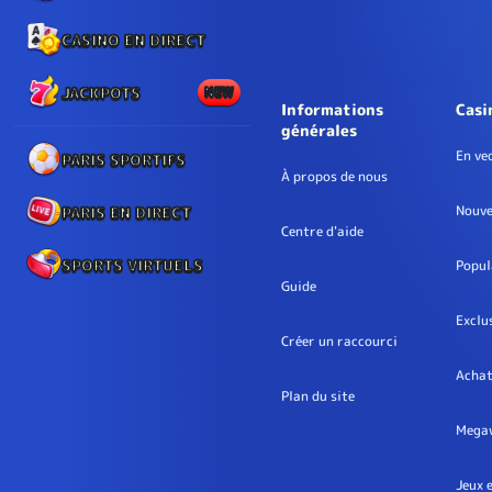
CASINO EN DIRECT
JACKPOTS
NEW
Informations
Casi
générales
En ve
PARIS SPORTIFS
À propos de nous
Nouve
PARIS EN DIRECT
Centre d'aide
SPORTS VIRTUELS
Popul
Guide
Exclu
Créer un raccourci
Achat
Plan du site
Mega
Jeux 