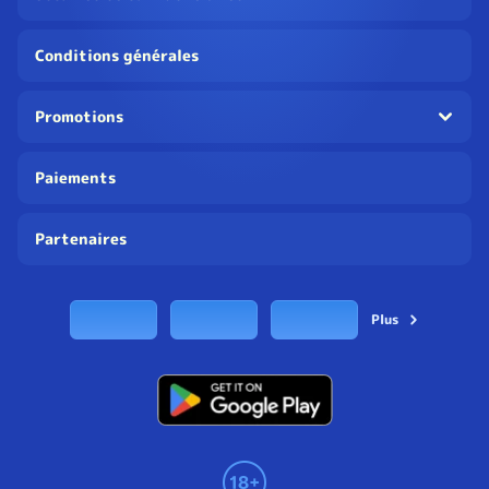
Conditions générales
Promotions
Paiements
Partenaires
Plus