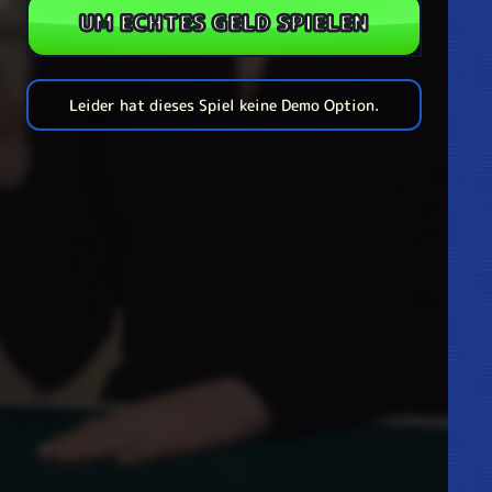
UM ECHTES GELD SPIELEN
Leider hat dieses Spiel keine Demo Option.