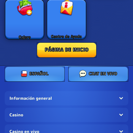
Centro de Ayuda
Cajero
PÁGINA DE INICIO
ESPAÑOL
CHAT EN VIVO
Información general
Casino
Casino en vivo