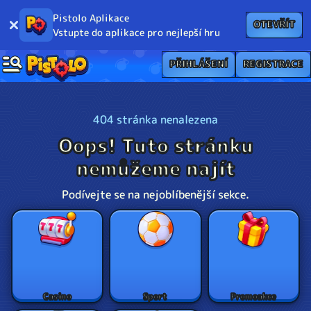
Pistolo Aplikace
OTEVŘÍT
Vstupte do aplikace pro nejlepší hru
PŘIHLÁŠENÍ
REGISTRACE
404 stránka nenalezena
Oops! Tuto stránku
nemůžeme najít
Podívejte se na nejoblíbenější sekce.
Casino
Sport
Promoakce