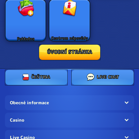
Centrum nápovědy
Pokladna
ÚVODNÍ STRÁNKA
ČEŠTINA
LIVE CHAT
Obecné informace
Casino
Live Casino