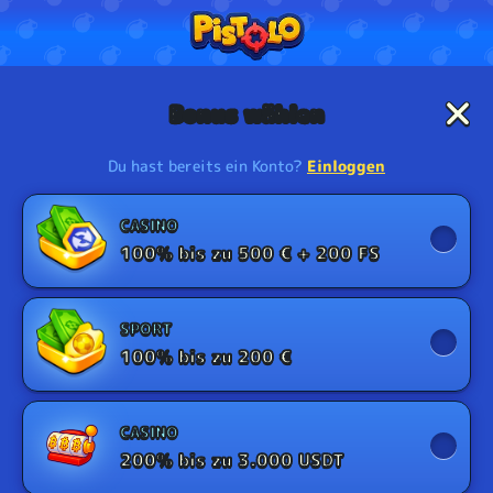
Bonus wählen
Du hast bereits ein Konto?
Einloggen
CASINO
100% bis zu 500 € + 200 FS
SPORT
100% bis zu 200 €
CASINO
200% bis zu 3.000 USDT