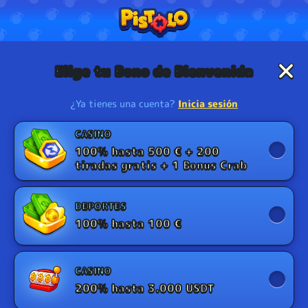
Elige tu Bono de Bienvenida
¿Ya tienes una cuenta?
Inicia sesión
CASINO
100% hasta 500 € + 200
tiradas gratis + 1 Bonus Crab
DEPORTES
100% hasta 100 €
CASINO
200% hasta 3.000 USDT