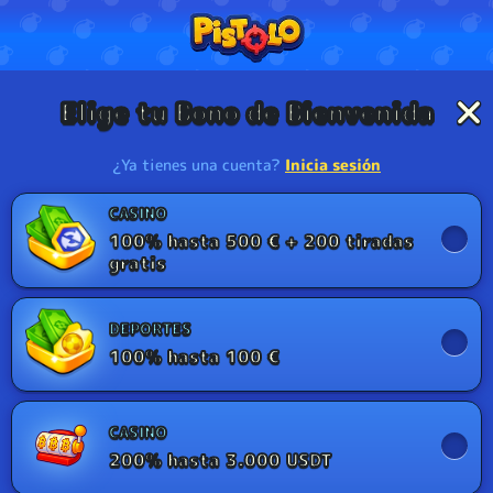
Elige tu Bono de Bienvenida
¿Ya tienes una cuenta?
Inicia sesión
CASINO
100% hasta 500 € + 200 tiradas
gratis
DEPORTES
100% hasta 100 €
CASINO
200% hasta 3.000 USDT