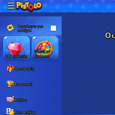
Πηγαίνετε για
κυνήγι!
Ου
Wheel of
VIP Επίπεδα
Fortune
Προσφορές
Τουρνουά
Καζίνο
Live Καζίνο