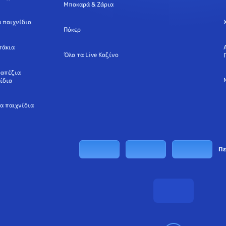
Μπακαρά & Ζάρια
 παιχνίδια
Πόκερ
τάκια
Όλα τα Live Καζίνο
ραπέζια
ίδια
α παιχνίδια
Πε