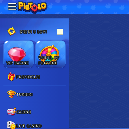
KRENI U LOV!
WHEEL OF
VIP RAZINE
FORTUNE
PROMOCIJE
TURNIRI
CASINO
LIVE CASINO