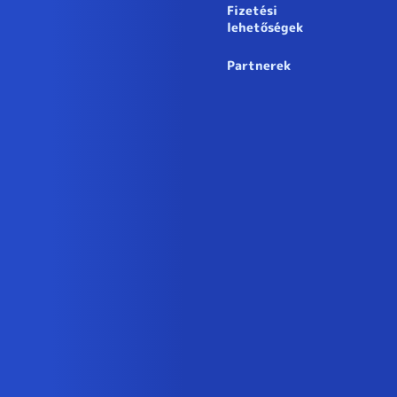
Fizetési
lehetőségek
Partnerek