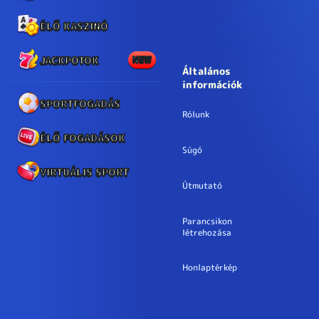
ÉLŐ KASZINÓ
JACKPOTOK
NEW
Általános
információk
SPORTFOGADÁS
Rólunk
ÉLŐ FOGADÁSOK
Súgó
VIRTUÁLIS SPORT
Útmutató
Parancsikon
létrehozása
Honlaptérkép