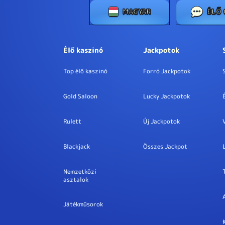
MAGYAR
ÉLŐ 
Élő kaszinó
Jackpotok
Top élő kaszinó
Forró Jackpotok
Gold Saloon
Lucky Jackpotok
Rulett
Új Jackpotok
Blackjack
Összes Jackpot
Nemzetközi
asztalok
Játékműsorok