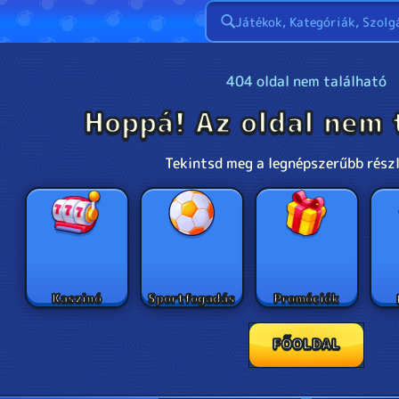
Játékok, Kategóriák, Szolg
404 oldal nem található
Hoppá! Az oldal nem 
Tekintsd meg a legnépszerűbb rész
Kaszinó
Sportfogadás
Promóciók
FŐOLDAL