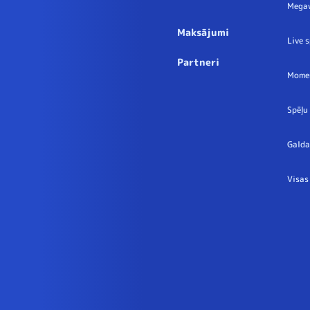
Mega
Maksājumi
Live 
Partneri
Mome
Spēļu
Galda
Visas