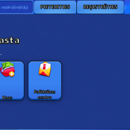
PIETEIKTIES
REĢISTRĒTIES
a nodrošinātāji
asta
.
Palīdzības
centrs
Kase