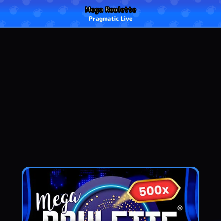
Mega Roulette
Pragmatic Live