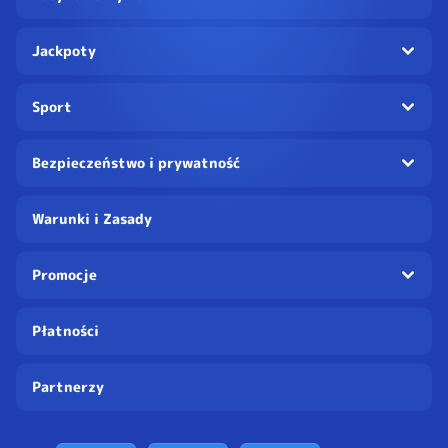
Jackpoty
Sport
Bezpieczeństwo i prywatność
Warunki i Zasady
Promocje
Płatności
Partnerzy