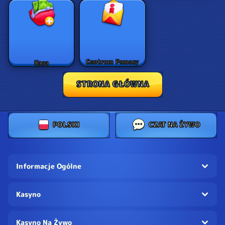
Centrum Pomocy
Kasa
STRONA GŁÓWNA
POLSKI
CZAT NA ŻYWO
Informacje Ogólne
Kasyno
Kasyno Na Żywo