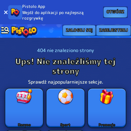
Pistolo App
OTWÓRZ
Wejdź do aplikacji po najlepszą
rozgrywkę
ZALOGUJ SIĘ
ZAREJESTRUJ
404 nie znaleziono strony
Ups! Nie znaleźliśmy tej
strony
Sprawdź najpopularniejsze sekcje.
Kasyno
Sport
Promocje