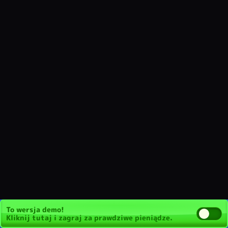
To wersja demo!
Kliknij tutaj
i zagraj za prawdziwe pieniądze.