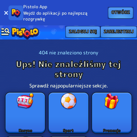
Pistolo App
OTWÓRZ
Wejdź do aplikacji po najlepszą
rozgrywkę
ZALOGUJ SIĘ
ZAREJESTRUJ
404 nie znaleziono strony
Ups! Nie znaleźliśmy tej
strony
Sprawdź najpopularniejsze sekcje.
Kasyno
Sport
Promocje