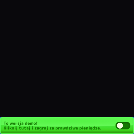
To wersja demo!
Kliknij tutaj
i zagraj za prawdziwe pieniądze.