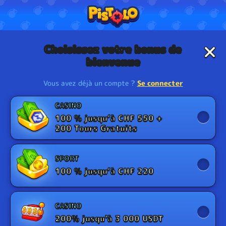
Choisissez votre bonus de
bienvenue
Vous avez déjà un compte ?
Se connecter
CASINO
100 % jusqu’à CHF 550 +
200 Tours Gratuits
SPORT
100 % jusqu’à CHF 220
CASINO
200% jusqu'à 3 000 USDT