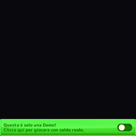
Questa è solo una Demo!
Clicca qui
per giocare con saldo reale.