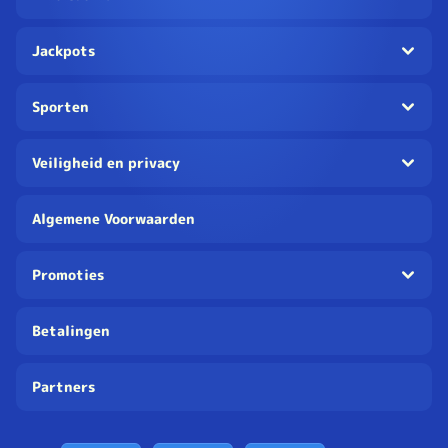
Jackpots
Sporten
Veiligheid en privacy
Algemene Voorwaarden
Promoties
Betalingen
Partners