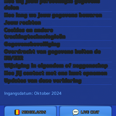
Hoe wij jouw persoonlijke gegevens
delen
Hoe lang we jouw gegevens bewaren
Jouw rechten
Cookies en andere
trackingtechnologieën
Gegevensbeveiliging
Overdracht van gegevens buiten de
EU/EER
Wijziging in eigendom of zeggenschap
Hoe jij contact met ons kunt opnemen
Updates van deze verklaring
Ingangsdatum: Oktober 2024
NEDERLANDS
LIVE CHAT