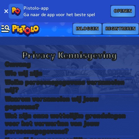
Pistolo-app
OPENEN
Ga naar de app voor het beste spel
INLOGGEN
REGISTREREN
Privacy Kennisgeving
Omvang
Wie wij zijn
Welke persoonsgegevens verzamelen
wij?
Waarom verzamelen wij jouw
gegevens?
Wat zijn onze wettelijke grondslagen
voor het verwerken van jouw
persoonsgegevens?