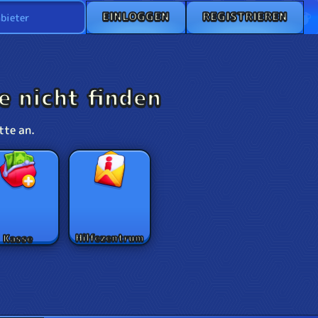
EINLOGGEN
REGISTRIEREN
nbieter
e nicht finden
tte an.
Hilfezentrum
Kasse