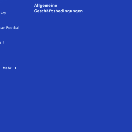
Allgemeine
Geschäftsbedingungen
ckey
can Football
all
Mehr