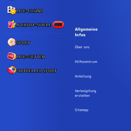
LIVE-CASINO
JACKPOT-SPIELE
NEW
Allgemeine
Infos
SPORT
Über uns
LIVE-WETTEN
Hilfezentrum
VIRTUELLER SPORT
Anleitung
Verknüpfung
erstellen
Sitemap