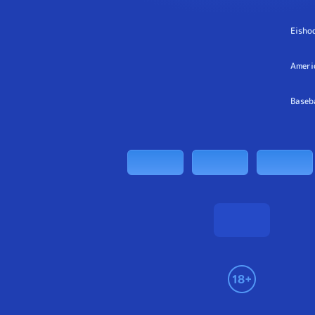
Eisho
Ameri
Baseb