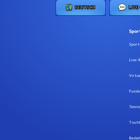
DEUTSCH
LIVE
Spor
Sport
Live-
Virtue
Fussb
Tenni
Tisch
Baske