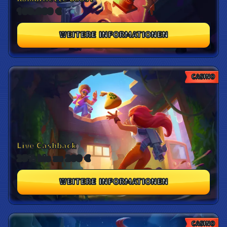
100.000 €
WEITERE INFORMATIONEN
CASINO
Live Cashback
25% bis zu 200 €
WEITERE INFORMATIONEN
CASINO