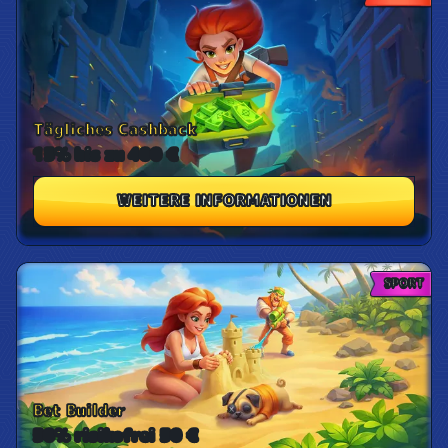
Tägliches Cashback
15% bis zu 400 €
WEITERE INFORMATIONEN
SPORT
Bet Builder
50% risikofrei 50 €