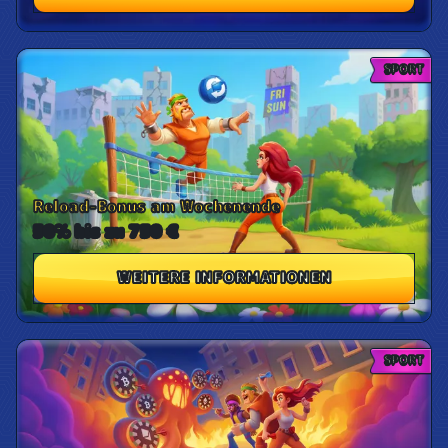
SPORT
Reload-Bonus am Wochenende
50% bis zu 750 €
WEITERE INFORMATIONEN
SPORT