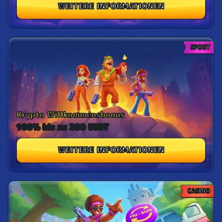
WEITERE INFORMATIONEN
SPORT
Krypto Willkommensbonus
100% bis zu 200 USDT
WEITERE INFORMATIONEN
CASINO