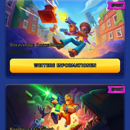
SPORT
Vorzeitige Auszahlung
50.000 €
WEITERE INFORMATIONEN
SPORT
Kombiwette Boost