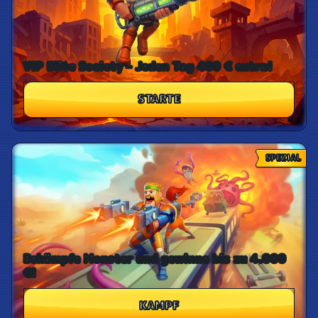
VIP Elite Society – Jeden Tag 400 € extra!
STARTE
SPEZIAL
Bekämpfe Monster und gewinne bis zu 4.000
€!
KAMPF