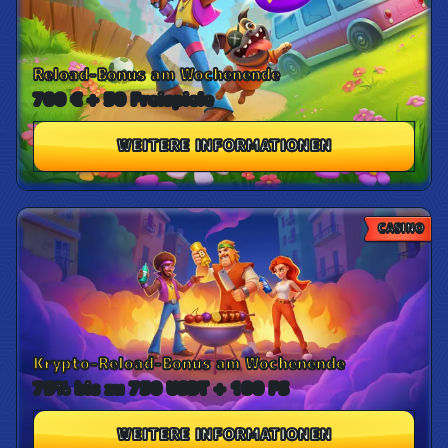
Reload-Bonus am Wochenende
700 € + 50 Freispiele
WEITERE INFORMATIONEN
CASINO
Krypto-Reload-Bonus am Wochenende
75% bis zu 750 USDT + 100 FS
WEITERE INFORMATIONEN