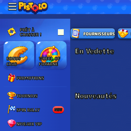
PRÊT À
FOURNISSEURS
CHASSER !
En Vedette
BONUS
WHEEL OF
CRAB
FORTUNE
PROMOTIONS
Nouveautés
TOURNOIS
SPIN RALLY
NEW
NIVEAUX VIP