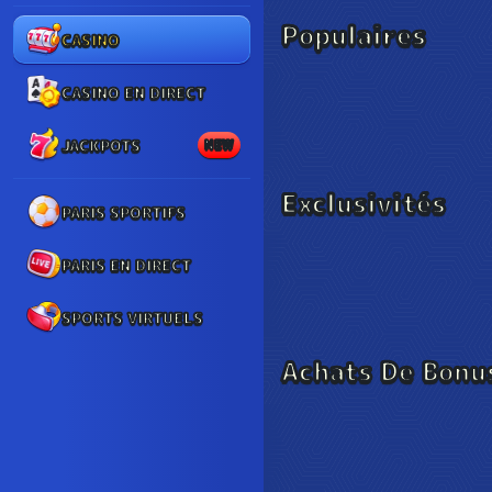
Populaires
CASINO
CASINO EN DIRECT
JACKPOTS
NEW
Exclusivités
PARIS SPORTIFS
PARIS EN DIRECT
SPORTS VIRTUELS
Achats De Bonu