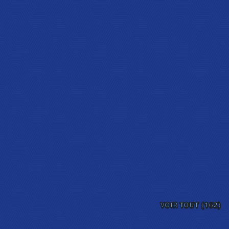
VOIR TOUT (162)