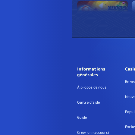
5 Pyramids of Gold: Hold & Win
NOUVEAU
9 461,30 €
Informations
Casi
générales
En ve
À propos de nous
Nouve
Centre d'aide
Popul
Guide
Exclu
Créer un raccourci