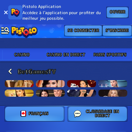
Pistolo Application
OUVRIR
Accédez à l'application pour profiter du
meilleur jeu possible.
SE CONNECTER
S'INSCRIRE
CASINO
CASINO EN DIRECT
PARIS SPORTIFS
BetGamesTV
Bet on Poker
Lucky 7
Baccarat
Lucky 6
Lucky 5
Wheel of Fortune
BetGames - Lobby
War of Bets
CLAVARDAGE EN
FRANÇAIS
DIRECT