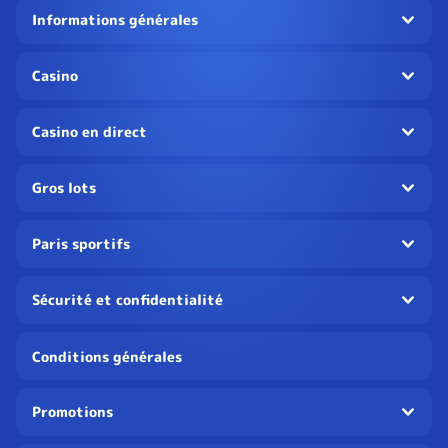
Informations générales
Casino
Casino en direct
Gros lots
Paris sportifs
Sécurité et confidentialité
Conditions générales
Promotions