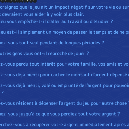
 craignez que le jeu ait un impact négatif sur votre vie ou sur
 devraient vous aider à y voir plus clair.
jeu vous empêche-t-il d'aller au travail ou d'étudier ?
jeu est-il simplement un moyen de passer le temps et de ne 
ez-vous tout seul pendant de longues périodes ?
utres gens vous ont-il reproché de jouer ?
z-vous perdu tout intérêt pour votre famille, vos amis et vos
z-vous déjà menti pour cacher le montant d'argent dépensé 
z-vous déjà menti, volé ou emprunté de l'argent pour pouvoi
 ?
s-vous réticent à dépenser l'argent du jeu pour autre chose 
ez-vous jusqu'à ce que vous perdiez tout votre argent ?
rchez-vous à récupérer votre argent immédiatement après a