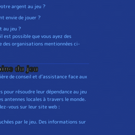
otre argent au jeu ?
nt envie de jouer ?
t au jeu ?
il est possible que vous ayez des
ne des organisations mentionnées ci-
ine du jeu
ère de conseil et d’assistance face aux
 pour résoudre leur dépendance au jeu
es antennes locales à travers le monde.
ez-vous sur leur site web :
chées par le jeu. Des informations sur