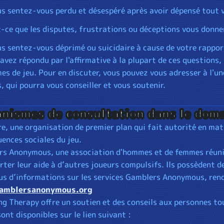
s sentez-vous perdu et désespéré après avoir dépensé tout v
-ce que les disputes, frustrations ou déceptions vous donne
s sentez-vous déprimé ou suicidaire à cause de votre rappor
 avez répondu par l'affirmative à la plupart de ces questions, 
es de jeu. Pour en discuter, vous pouvez vous adresser à l'u
, qui pourra vous conseiller et vous soutenir.
nismes de consultation dans le doma
, une organisation de premier plan qui fait autorité en mati
ences sociales du jeu.
s Anonymous, une association d'hommes et de femmes réunis
rter leur aide à d’autres joueurs compulsifs. Ils possèdent d
us d’informations sur les services Gamblers Anonymous, rend
amblersanonymous.org
g Therapy offre un soutien et des conseils aux personnes tou
sont disponibles sur le lien suivant :