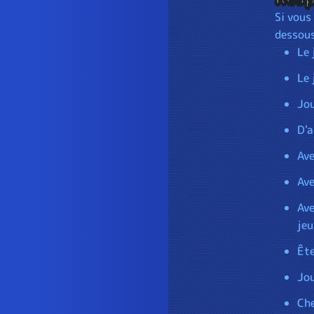
Si vous
dessous
Le 
Le 
Jou
D'a
Ave
Ave
Ave
jeu
Ête
Jou
Che