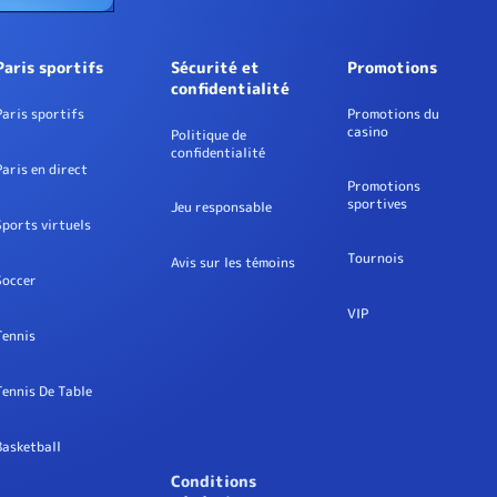
Paris sportifs
Sécurité et
Promotions
confidentialité
Paris sportifs
Promotions du
casino
Politique de
confidentialité
Paris en direct
Promotions
sportives
Jeu responsable
Sports virtuels
Tournois
Avis sur les témoins
Soccer
VIP
Tennis
Tennis De Table
Basketball
Conditions