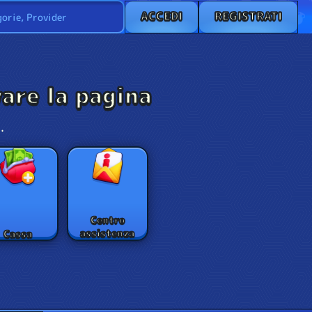
ACCEDI
REGISTRATI
gorie, Provider
are la pagina
.
Centro
assistenza
Cassa