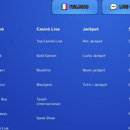
ITALIANO
LIVE
nò
Casinò Live
Jackpot
Top Casinò Live
Hot Jackpot
à
Gold Saloon
Lucky Jackpot
ari
Roulette
Nuovi jackpot
sivi
Blackjack
Tutti i Jackpot
 Buy
Tavoli
internazionali
ways
Game Show
i Live