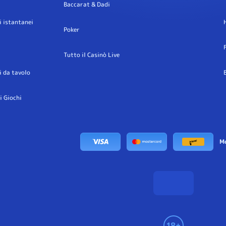
Baccarat & Dadi
i istantanei
Poker
Tutto il Casinò Live
i da tavolo
i Giochi
Mo