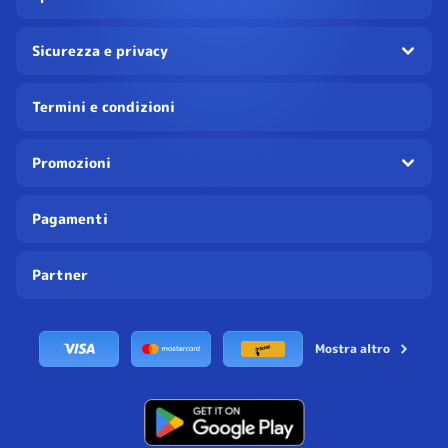
Sicurezza e privacy
Termini e condizioni
Promozioni
Pagamenti
Partner
Mostra altro