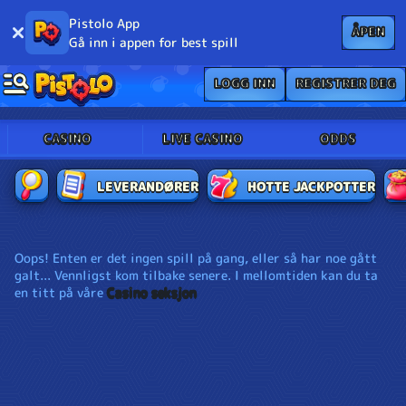
Pistolo App
ÅPEN
Gå inn i appen for best spill
LOGG INN
REGISTRER DEG
CASINO
LIVE CASINO
ODDS
LEVERANDØRER
HOTTE JACKPOTTER
Oops! Enten er det ingen spill på gang, eller så har noe gått
galt... Vennligst kom tilbake senere. I mellomtiden kan du ta
en titt på våre
Casino seksjon