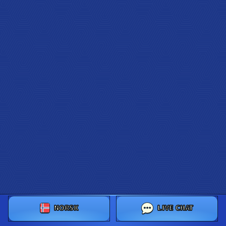
NORSK
LIVE CHAT