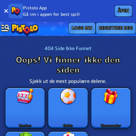
Pistolo App
ÅPEN
Gå inn i appen for best spill
LOGG INN
REGISTRER DEG
404 Side Ikke Funnet
Oops! Vi finner ikke den
siden
Sjekk ut de mest populære delene.
Casino
Odds
Kampanjer