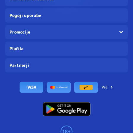
Pogoji uporabe
Promocije
Plačila
Partnerji
Več