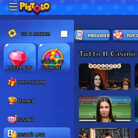
VAI A CACCIA!
PROVIDER
TOP 
Tutto Il Casinò
WHEEL OF
LIVELLI VIP
FORTUNE
Vegas Roulette 500x
PROMOZIONI
TORNEI
Football Thrill
€ 66’421.50
CASINÒ
Live European Roulette
CASINÒ LIVE