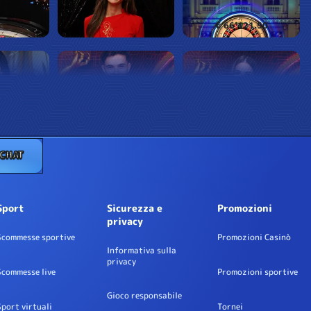
€ 66’421.50
Live Baccarat 1
Live Baccarat 1 NC
NUOVO
NUOVO
NUOVO
 CHAT
Sport
Sicurezza e
Promozioni
privacy
Scommesse sportive
Promozioni Casinò
Informativa sulla
privacy
Scommesse live
Promozioni sportive
Gioco responsabile
Sport virtuali
Tornei