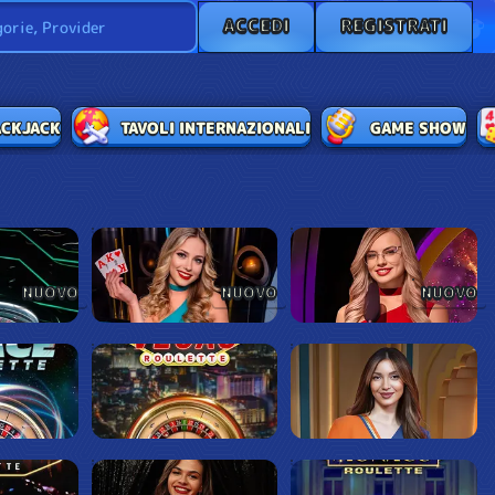
ACCEDI
REGISTRATI
gorie, Provider
ACKJACK
TAVOLI INTERNAZIONALI
GAME SHOW
ette
Gravity Blackjack
Gravity Roulette
NUOVO
NUOVO
NUOVO
oulette
Virtual Vegas Roulette
Live Altin Roulette
ette
Speed Baccarat
Virtual Monaco Roulette