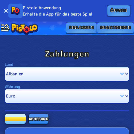
Pistolo Anwendung
ÖFFNEN
Erhalte die App für das beste Spiel
EINLOGGEN
REGISTRIEREN
Zahlungen
Land
Währung
EINZAHLEN
ABHEBUNG