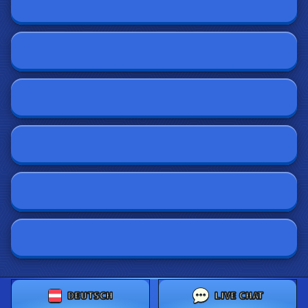
DEUTSCH
LIVE CHAT