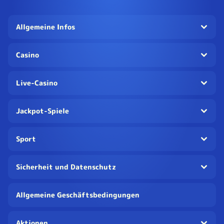
Allgemeine Infos
Casino
Live-Casino
Jackpot-Spiele
Sport
Sicherheit und Datenschutz
Allgemeine Geschäftsbedingungen
Aktionen