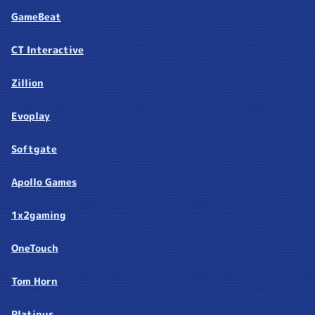
GameBeat
CT Interactive
Zillion
Evoplay
Softgate
Apollo Games
1x2gaming
OneTouch
Tom Horn
Platipus