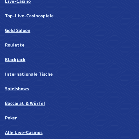
Live-Casino
Top-Live-Casinospiele
Gold Saloon
Roulette
Blackjack
Internationale Tische
Spielshows
Baccarat & Würfel
Poker
Alle Live-Casinos