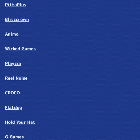
PittaPlus
Blitzcrown
Animo
Wicked Games
Playzia
Reel Noise
CROCO
Flatdog
Hold Your Hat
G.Games