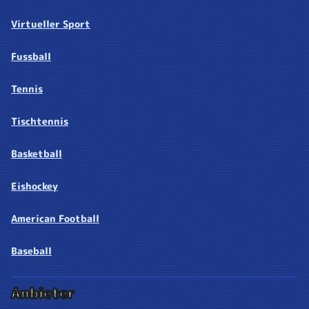
Virtueller Sport
Fussball
Tennis
Tischtennis
Basketball
Eishockey
American Football
Baseball
Anbieter