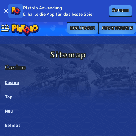
Pistolo Anwendung
ÖFFNEN
Erhalte die App für das beste Spiel
EINLOGGEN
REGISTRIEREN
Sitemap
Casino
Casino
Top
Neu
Beliebt