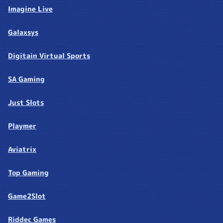
Imagine Live
Galaxsys
Digitain Virtual Sports
SA Gaming
Just Slots
Playmer
Aviatrix
Top Gaming
Game2Slot
Riddec Games