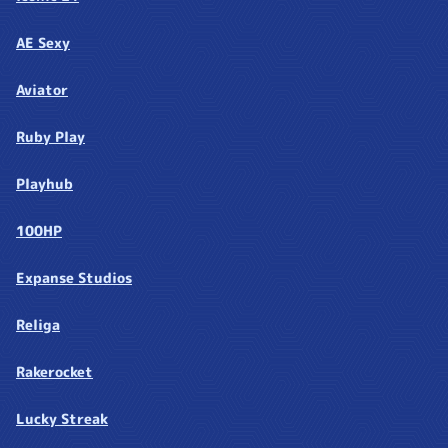
AE Sexy
Aviator
Ruby Play
Playhub
100HP
Expanse Studios
Religa
Rakerocket
Lucky Streak