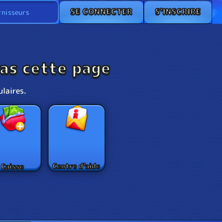
SE CONNECTER
S'INSCRIRE
rnisseurs
as cette page
ulaires.
Centre d'aide
Caisse