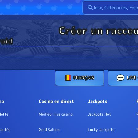
Jeux, Catégories, Fou
Créer un raccou
oid
FRANÇAIS
LIVE
no
Casino en direct
Jackpots
dette
Meilleur live casino
Jackpots Hot
autés
Gold Saloon
Lucky Jackpots