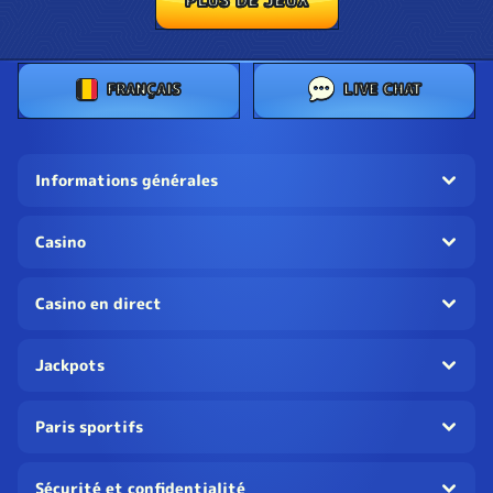
77 870,94 €
Crime King 1000
Good Old Gold
Bonus Epic Wild Extralines
Lightning Diamond VIP
FRANÇAIS
LIVE CHAT
Informations générales
Casino
Casino en direct
Jackpots
Paris sportifs
Sécurité et confidentialité