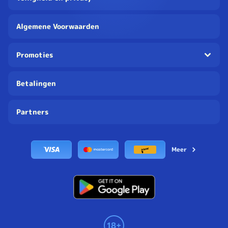
Algemene Voorwaarden
Promoties
Betalingen
Partners
Meer