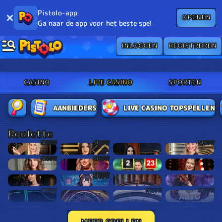
Pistolo-app
OPENEN
Ga naar de app voor het beste spel
INLOGGEN
REGISTREREN
CASINO
LIVE CASINO
SPORTEN
AANBIEDERS
LIVE CASINO TOPSPELLEN
Roulette
NIEUW
NIEUW
NIEUW
Gold Saloon Roulette
Spanish Roulette
Vegas Roulette 500x
Gold Roulette
NIEUW
NIEUW
French Roulette
Gravity Roulette
Dynamic Roulette 120x
Cabaret Roulette
NIEUW
NIEUW
Bar Roulette 2000X
Port Roulette
500X Auto Roulette
Atom Roulette
NIEUW
NIEUW
NIEUW
€ 78.878,32
Rush Atom Roulette
Virtual European Roulette
Auto Roulette
Auto Roulette Arctic
NIEUW
NIEUW
NIEUW
NIEUW
Auto Roulette Arctic X1000
Auto Roulette Arctic X2000
Auto Roulette Arctic X500
Auto Roulette Arctic X5000
MEER SPELLEN
NIEUW
NIEUW
NIEUW
NIEUW