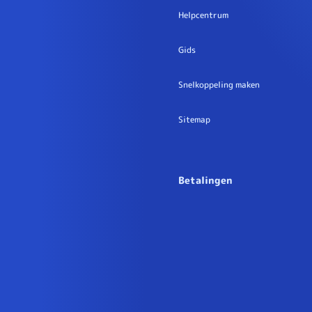
Helpcentrum
Gids
Snelkoppeling maken
Sitemap
Betalingen