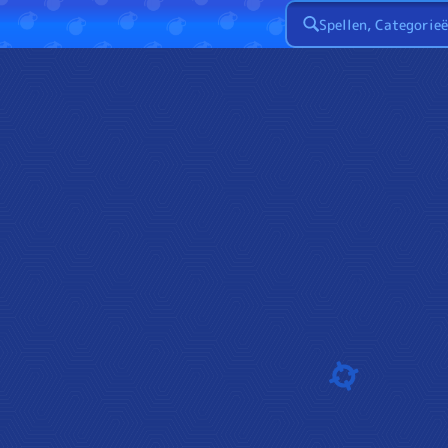
Spellen, Categorie