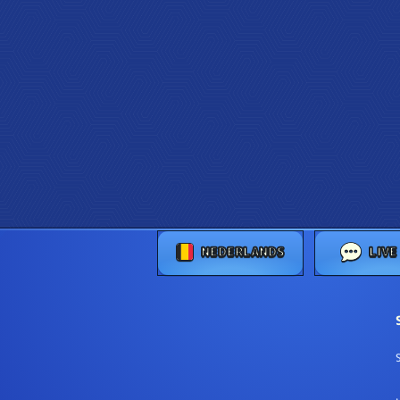
NEDERLANDS
LIVE