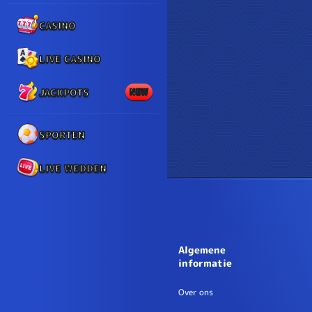
CASINO
LIVE CASINO
JACKPOTS
NEW
SPORTEN
LIVE WEDDEN
Algemene
informatie
Over ons