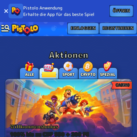
Pistolo Anwendung
ÖFFNEN
Erhalte die App für das beste Spiel
EINLOGGEN
REGISTRIEREN
Aktionen
ALLE
CASINO
SPORT
CRYPTO
SPEZIAL
CASINO
Willkommensbonus
100% bis zu CHF 550 + 200 FS