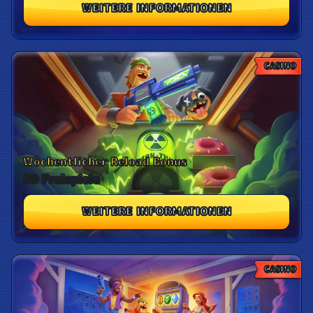
WEITERE INFORMATIONEN
CASINO
Wöchentlicher Reload Bonus
50 Freispiele
WEITERE INFORMATIONEN
CASINO