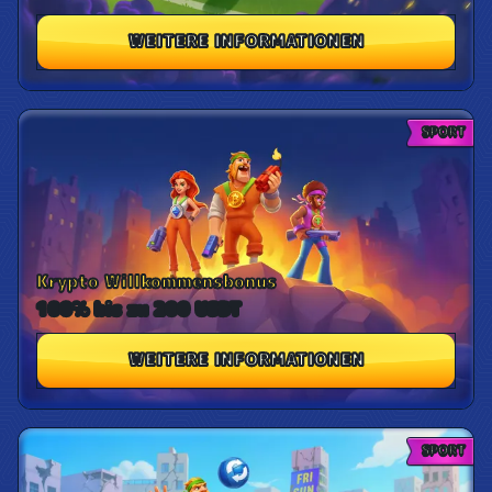
WEITERE INFORMATIONEN
SPORT
Krypto Willkommensbonus
100% bis zu 200 USDT
WEITERE INFORMATIONEN
SPORT