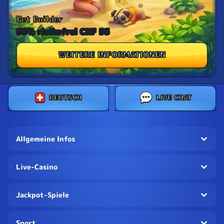
Bet Builder
50% risikofrei CHF 55
WEITERE INFORMATIONEN
DEUTSCH
LIVE CHAT
Allgemeine Infos
Live-Casino
Jackpot-Spiele
Sport