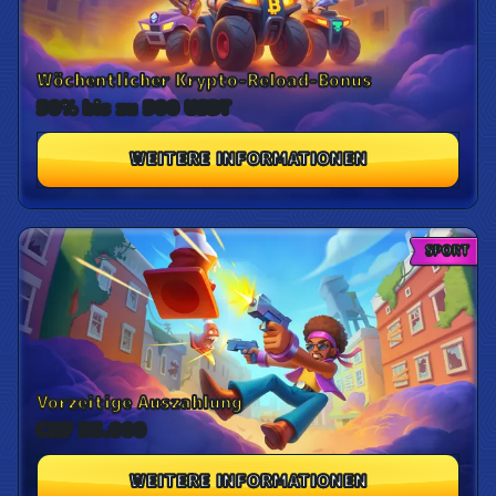
Wöchentlicher Krypto-Reload-Bonus
50% bis zu 500 USDT
WEITERE INFORMATIONEN
SPORT
Vorzeitige Auszahlung
CHF 55.000
WEITERE INFORMATIONEN