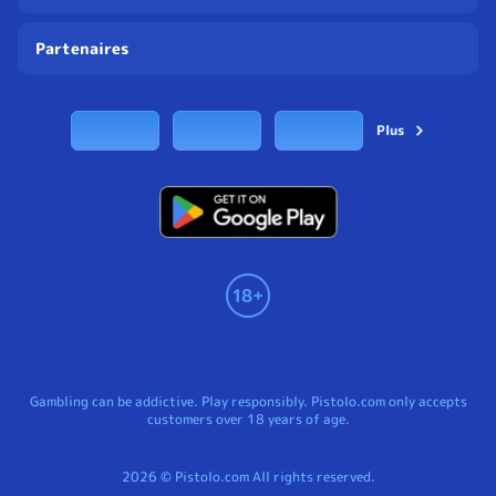
Partenaires
Plus
Gambling can be addictive. Play responsibly. Pistolo.com only accepts
customers over 18 years of age.
2026 © Pistolo.com All rights reserved.