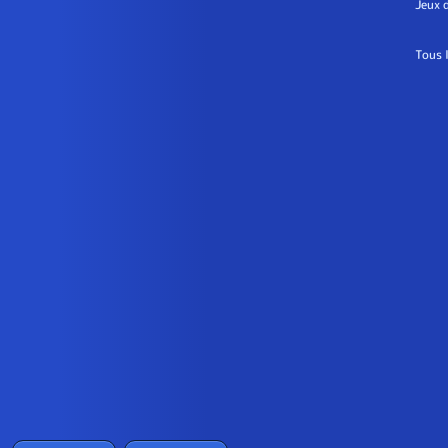
Jeux 
Tous 