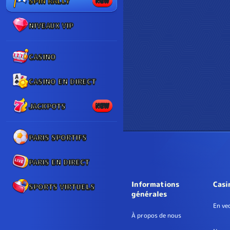
SPIN RALLY
NEW
NIVEAUX VIP
CASINO
CASINO EN DIRECT
JACKPOTS
NEW
PARIS SPORTIFS
PARIS EN DIRECT
Informations
Casi
SPORTS VIRTUELS
générales
En ve
À propos de nous