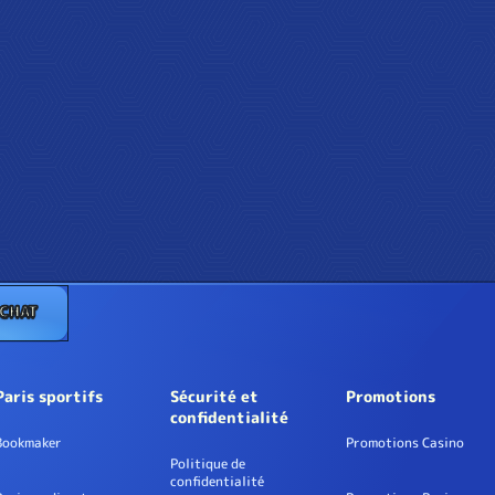
 CHAT
Paris sportifs
Sécurité et
Promotions
confidentialité
Bookmaker
Promotions Casino
Politique de
confidentialité