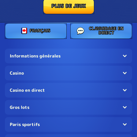
Triple Fortune Festival
100 Blazing Clover
Crystal Hot 40 Free Spins
100 Power Hot Golden Coins Link
PLUS DE JEUX
NOUVEAU
NOUVEAU
NOUVEAU
Candy Machine
Book of the Golden Buffalo
Diamond Charge Megaways
Turbo Slots 81
CLAVARDAGE EN
FRANÇAIS
DIRECT
Informations générales
Casino
Casino en direct
Gros lots
Paris sportifs