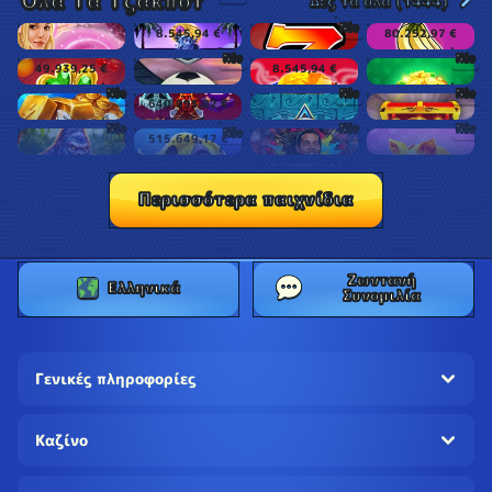
Δες τα όλα (1444)
Nέο
8.545,94 €
80.252,97 €
Lucky Lady's Charm Deluxe
Wish of a Lifetime: Hold & Win
Chip Runner
Purple Hot
Nέο
Nέο
49.939,25 €
8.545,94 €
Art of Gold - Golden Coins Link
9 Balls
Turbo Diamonds: Hold & Win
Clover Coins 4x4 Unlimited Fortune
Nέο
Nέο
Nέο
640.991,02 €
Mad Hit Gold
Pixel Samurai
Coins Of Ra Power Hold & Win
25 Coins Grand Gold Edition
Nέο
Nέο
Nέο
Nέο
515.649,17 €
Gorilla Blast - Hold & Hit 3x3
Tropical Pop Jackpot Play
Ronaldinho's Streetball Bonanza
Gemblitz Bonanza Deluxe
69.106,96 €
8.545,94 €
5.243,96 €
40 Bulky Fruits Buy Bonus
Rooster's Gold: Hold & Win
Hot & Spicy JACKPOT
777 Strike
Περισσότερα παιχνίδια
Nέο
Nέο
Nέο
Golden Crown 40
Olympus Rivals
Badge of Ra (Hold and Win)
Book of the Egyptian Buffalo
Ζωντανή
Ελληνικά
Συνομιλία
Γενικές πληροφορίες
Καζίνο