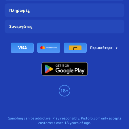
Πληρωμές
Συνεργάτες
Περισσότερα
Gambling can be addictive. Play responsibly. Pistolo.com only accepts
customers over 18 years of age.