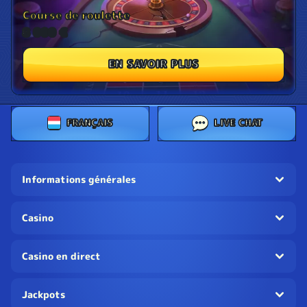
Course de roulette
8 000 €
EN SAVOIR PLUS
FRANÇAIS
LIVE CHAT
Informations générales
Casino
Casino en direct
Jackpots