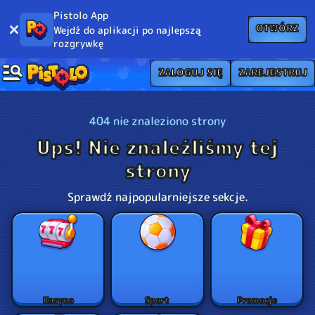
Pistolo App
OTWÓRZ
Wejdź do aplikacji po najlepszą
rozgrywkę
ZALOGUJ SIĘ
ZAREJESTRUJ
404 nie znaleziono strony
Ups! Nie znaleźliśmy tej
strony
Sprawdź najpopularniejsze sekcje.
Kasyno
Sport
Promocje