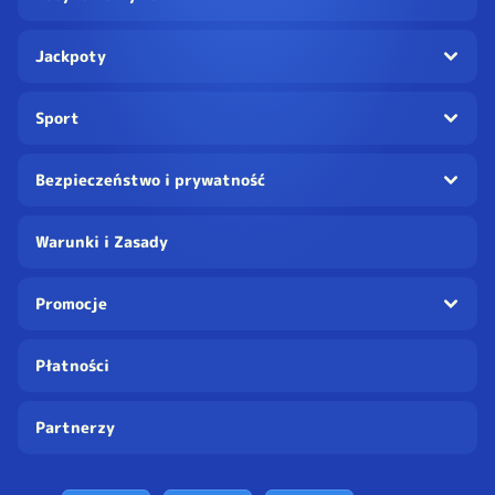
Jackpoty
Sport
Bezpieczeństwo i prywatność
Warunki i Zasady
Promocje
Płatności
Partnerzy