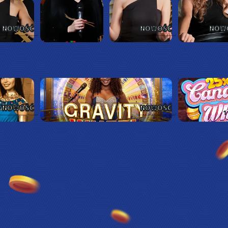
Roulette
Vegas Roulette 500x
Gold Roulette
French Roulett
NOWOŚĆ
NOWOŚĆ
NOW
Gravity Wheel
Candy Wheel
NOWOŚĆ
NOWOŚĆ
1