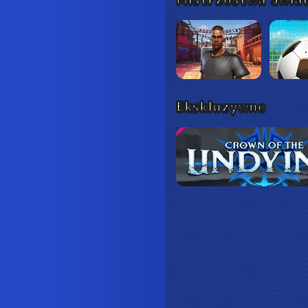
Penalty - From the Streets
Penalty 
Ekskluzywne
Crown of the Undying