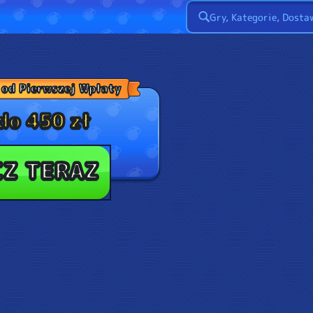
Gry, Kategorie, Dosta
od Pierwszej Wpłaty
do
450 zł
Z TERAZ