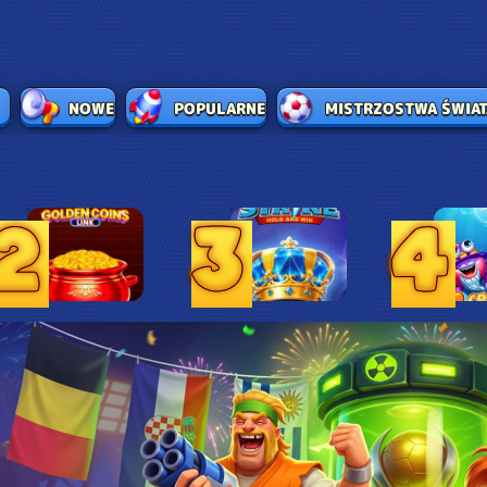
NOWE
POPULARNE
MISTRZOSTWA ŚWIAT
40 Power Hot Triple Boost Golden Coins Link
Royal Strike
2
3
4