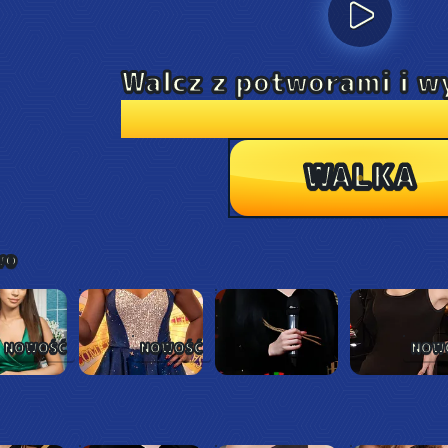
Walcz z potworami i w
16 000 zł!
WALKA
wo
Blackjack 1
Gravity Wheel
Vegas Roulette 500x
NOWOŚĆ
NOWOŚĆ
NOW