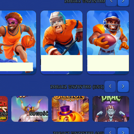
ZOBACZ WSZYSTKO
Hokej Na
Futbol
Koszykówka
Lodzie
Amerykański
ZOBACZ WSZYSTKO (653)
Gemhalla Xtreme
Piggy Billion
Sleepy Drac
OŚĆ
NOWOŚĆ
ZOBACZ WSZYSTKO (48)