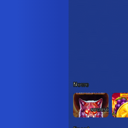
Nowe
Majestic Alpha Wolf
NOWOŚĆ